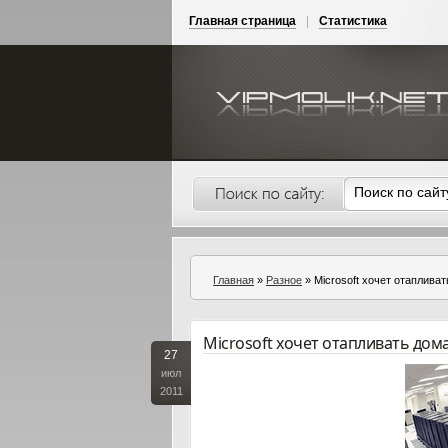
Главная страница
|
Статистика
Главная
»
Разное
» Microsoft хочет отаплива
Microsoft хочет отапливать до
27
июл
2011