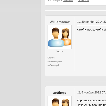
Категория:
Разное
|
Ошибка!
Williamceaw
#1
, 30 ноября 2014 2
Какой у вас крутой с
Гости
Статус:
комментариев
публикаций
zettings
#2
, 5 ноября 2022 07
Хорошая новость, хот
Почему бы вообще про