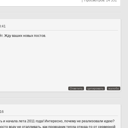
| Просмотров: 14 551
3:41
айт. Жду ваших новых постов.
Ответить
цитировать
жалоба
:16
ь и начала лета 2011 года! Интересно, почему не реализовали идею?
сто воду не отапливать, как проводник тепла откуда-то от серверной