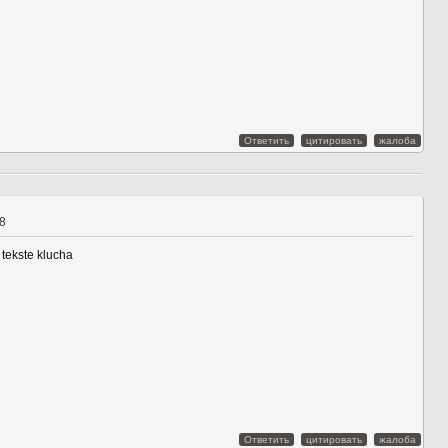
Ответить
цитировать
жалоба
08
tekste klucha
Ответить
цитировать
жалоба