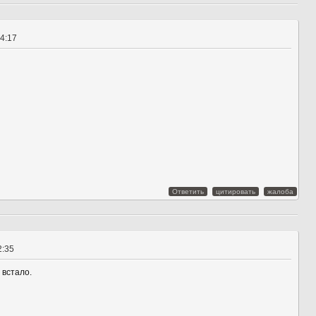
14:17
Ответить
цитировать
жалоба
2:35
 встало.