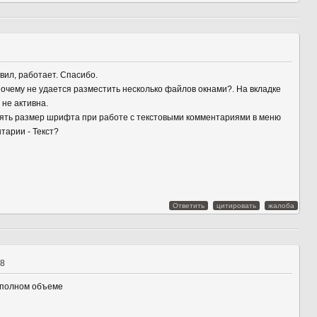
вил, работает. Спасибо.
почему не удается разместить несколько файлов окнами?. На вкладке
не активна.
ять размер шрифта при работе с текстовыми комментариями в меню
арии - Текст?
Ответить
цитировать
жалоба
08
 полном объеме