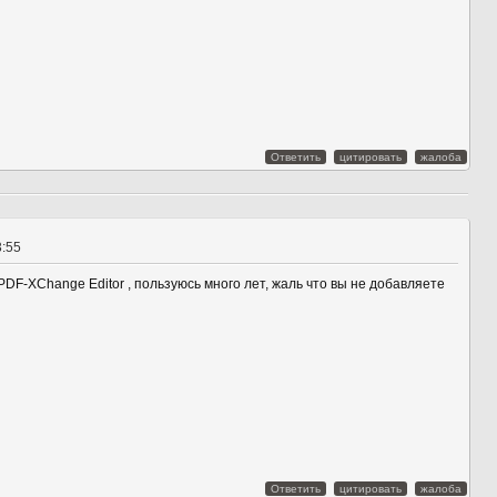
Ответить
цитировать
жалоба
3:55
F-XChange Editor , пользуюсь много лет, жаль что вы не добавляете
Ответить
цитировать
жалоба