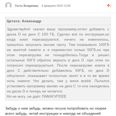
Гость Владимир
6 февраля 2020 13:09
Цитата: Александр
Здравствуйте! скачал вашу программу,хотел добавить с
диска D на диск C 100 ГБ, Сделал всё по инструкции,но
когда комп перезагрузился, ничего не изменилось,
пришлось запускать заново прогу. Там показывало 100ГБ
не занятой памяти и я переместил только 50ГБ,но при
этом перезагрузка не понадобилась.Тогда я решил
остальные 50Гб обратно вернуть в диск D ,при этом он
попросил перезагрузиться. После перезагрузки компа в
диск C действительно добавились 50ГБ, но диск D
обнулился ,показывает полностью занят и в то же время
ноль памяти. Что делать, там у меня всёёё. Пытался
установить программу заново на диск С т.к она находилась
на диске D и теперь не читается.
Но не могу ,не даёт. ПАМАГИТЕЕЕ
Забудь о нем забудь, можно recuva попробовать но скорее
всего забудь, читай инструкции и никогда не объеденяй