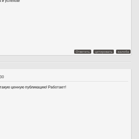
 и успехов!
Ответить
цитировать
жалоба
:30
такую ценную публикацию! Работает!