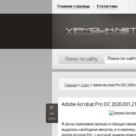
Главная страница
|
Статистика
Главная
»
Софт
» Adobe Acrobat Pro DC 2026.
Adobe Acrobat Pro DC 2026.001.2
07
авг
2026
Я уж не припомню сколько я обещал своим
выдалась свободная минутка, и я наконец 
Adobe Acrobat Pro, с которой знаком прак