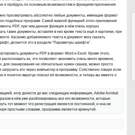
ьше я пройдусь по основным возможностям и функциям приложения.
можно просматривать абсолютно любые документы, имеющие формат
ного подобных программ. Самой важной функцией этого приложения
ументы PDF, при чем данная функция в нём очень хорошо
ть такие документы, вставляя в них кроме текста ещё и картинки, при
енте. Касаемо добавляемого текста в документ могу сказать
рифт, делается это в разделе "Параметры шрифта".
ртировать документы PDF в формат Word и Excel. Кроме этого,
 распознавать их, это позволяет экономить очень много времени,
и, для сканирования не обязательно нужен сканер, можно просто
 загрузить его через компьютер в программу. Собственно говоря если
аю я понятно вкратце описал её возможности, и теперь вы имеете о
ивацией, хочу донести до вас следующую информация, Adobe Acrobat
бразом в нём уже разблокированы все его возможности, которые
нуть тот момент что регистрация является постоянной, и она не
оворя простыми словами, программа является крякнутой.