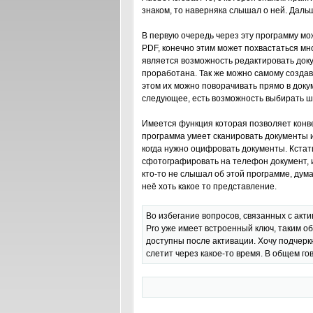
знаком, то наверняка слышал о ней. Дал
В первую очередь через эту программу 
PDF, конечно этим может похвастаться м
является возможность редактировать док
проработана. Так же можно самому создава
этом их можно поворачивать прямо в докум
следующее, есть возможность выбирать ш
Имеется функция которая позволяет конве
программа умеет сканировать документы и
когда нужно оцифровать документы. Кстат
сфотографировать на телефон документ, и
кто-то не слышал об этой программе, дум
неё хоть какое то представление.
Во избегание вопросов, связанных с акт
Pro уже имеет встроенный ключ, таким о
доступны после активации. Хочу подчерк
слетит через какое-то время. В общем г