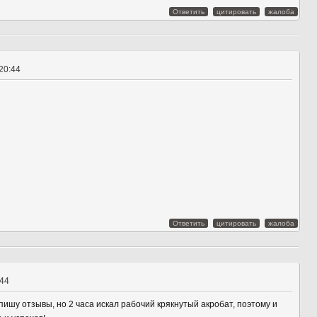
Ответить
цитировать
жалоба
20:44
Ответить
цитировать
жалоба
:44
пишу отзывы, но 2 часа искал рабочий крякнутый акробат, поэтому и