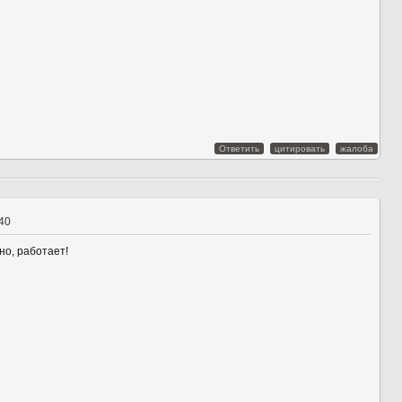
Ответить
цитировать
жалоба
:40
но, работает!