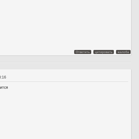
Ответить
цитировать
жалоба
8:16
зится