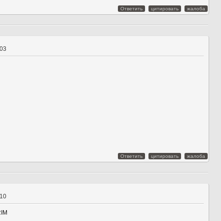
Ответить
цитировать
жалоба
:03
Ответить
цитировать
жалоба
:10
RIM