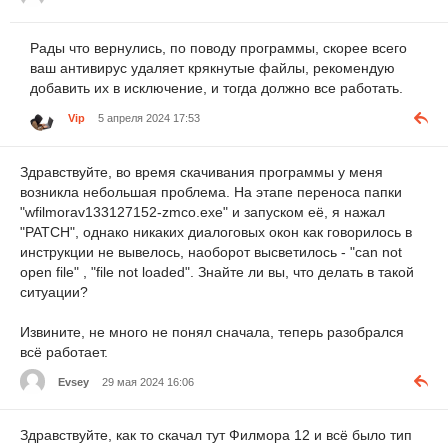
Рады что вернулись, по поводу программы, скорее всего
ваш антивирус удаляет крякнутые файлы, рекомендую
добавить их в исключение, и тогда должно все работать.
Vip
5 апреля 2024 17:53
Здравствуйте, во время скачивания программы у меня
возникла небольшая проблема. На этапе переноса папки
"wfilmorav133127152-zmco.exe" и запуском её, я нажал
"PATCH", однако никаких диалоговых окон как говорилось в
инструкции не вывелось, наоборот высветилось - "can not
open file" , "file not loaded". Знайте ли вы, что делать в такой
ситуации?
Извините, не много не понял сначала, теперь разобрался
всё работает.
Evsey
29 мая 2024 16:06
Здравствуйте, как то скачал тут Филмора 12 и всё было тип